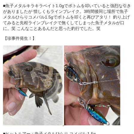
■魚子メタルキラキラベイト1.0gでボトムを叩いていると強烈な引き
がありましたが 惜しくもラインブレイク。3時間後同じ場所で魚子
メタルひらりコメバル1.5gでボトムを叩くと再びアタリ！ 釣り上げ
てみると先程ラインブレイクで無くしてしまった魚子メタルが口
に。笑 こんなことあるんだと思った釣行でした。笑
【珍事件発生！】
■ヒットルアー：魚子メタルひらり コメバル 1.5g