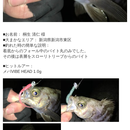
■お名前： 桐生 清仁 様
■大まかなエリア： 新潟県新潟市東区
■釣れた時の簡単な説明：
着底からのフォール中のバイト丸のみでした。
その後は表層をスローリトリーブからのバイト
■ヒットルアー：
メバVIBE HEAD 1.0g