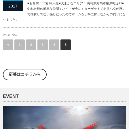
■お名前：二宮 律人様■大まかなエリア： 長崎県対馬市厳原町近郊■
2017
釣れた時の簡単な説明：バイトが少なくターゲットであるハタが浮い
て捕食してない感じだったのでボトムを丁寧に探りながらの釣りにな
りました。
PAGE NAVI
«
1
2
3
4
5
応募はコチラから
EVENT