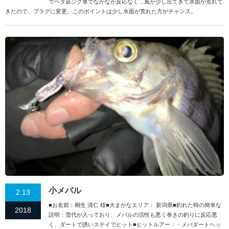
でベタ凪ジグ単でなかなか反応なく…風が少し出てきて水面が荒れて
きたので、プラグに変更。このポイントは少し水面が荒れた方がチャンス。
小メバル
2.13
■お名前：桐生 清仁 様■大まかなエリア： 新潟県■釣れた時の簡単な
2018
説明：雪代が入っており、メバルの活性も悪く巻きの釣りに反応悪
く、ダートで誘いステイでヒット■ヒットルアー：・メバダートヘッ