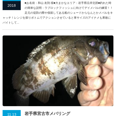
■お名前：和山 友則 様■大まかなエリア：岩手県沿岸北部■釣れた時
2018
の簡単な説明：ラブロックフィッシュに向けてデイメバルの練習！！
足元の堤防の際や係留してある船のシェードからなんとかメバルをキ
ャッチ！レンジを探りボトムでアクションさせていると掌サイズのアイナメも果敢に
バイトして...
岩手県宮古市メバリング
11.13