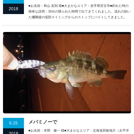
■お名前：和山 友則 様■大まかなエリア：岩手県宮古市■釣れた時の
2018
簡単な説明：30分の限られた時間で出てきてくれました。流れの効い
た磯隣接の堤防スイミングからのストップにバイトしてきました。
メバミノーで
6.15
■お名前：本間 健一 様■大まかなエリア：北海道胆振地方（太平洋
2018