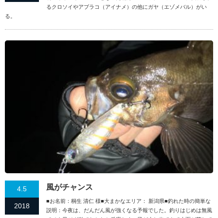
るクロソイやアブラコ（アイナメ）の他にガヤ（エゾメバル）がい
る。
風がチャンス
4.5
■お名前：桐生 清仁 様■大まかなエリア： 新潟県■釣れた時の簡単な
2018
説明：今夜は、だんだん風が強くなる予報でした。釣りはじめは無風