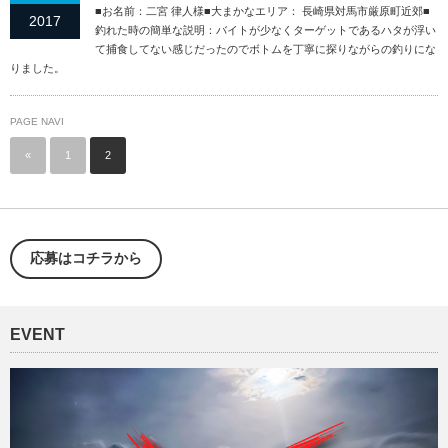
■お名前：二宮 律人様■大まかなエリア： 長崎県対馬市厳原町近郊■
2017
釣れた時の簡単な説明：バイトが少なくターゲットであるハタが浮い
て捕食してない感じだったのでボトムを丁寧に探りながらの釣りにな
りました。
PAGE NAVI
«
1
2
応募はコチラから
EVENT