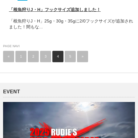
「根魚狩りJ・H」フックサイズ追加しました！
「根魚狩りJ・H」25g・30g・35gに2/0フックサイズが追加され
ました！間もな...
PAGE NAVI
«
1
2
3
4
5
»
EVENT