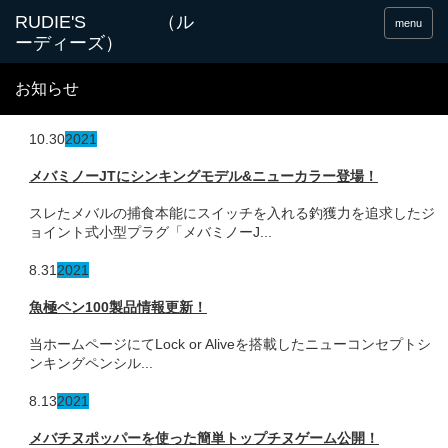
menu
お知らせ
10.30
2021
メバミノーJTにシンキングモデル&ニューカラー登場！
スレたメバルの捕食本能にスイッチを入れる釣獲力を追求したジ
ョイント式小型プラグ「メバミノーJ...
8.31
2021
魚極ペン100製品情報更新！
当ホームページにてLock or Aliveを搭載したニューコンセプトシ
ンキングペンシル...
8.13
2021
メバチヌポッパーを使った簡単トップチヌゲーム公開！