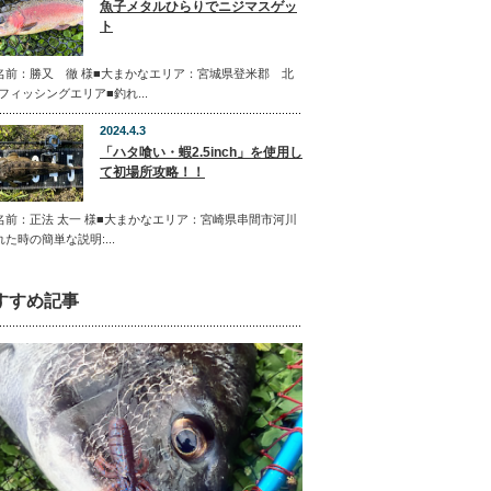
魚子メタルひらりでニジマスゲッ
ト
名前：勝又 徹 様■大まかなエリア：宮城県登米郡 北
フィッシングエリア■釣れ...
2024.4.3
「ハタ喰い・蝦2.5inch」を使用し
て初場所攻略！！
名前：正法 太一 様■大まかなエリア：宮崎県串間市河川
れた時の簡単な説明:...
すすめ記事