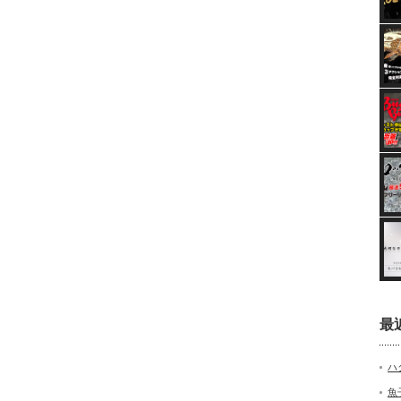
最
ハ
魚