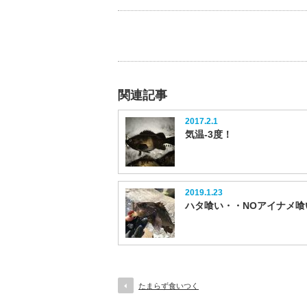
関連記事
2017.2.1
気温-3度！
2019.1.23
ハタ喰い・・NOアイナメ喰
たまらず食いつく