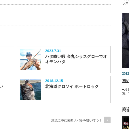
ラス
2023.7.31
ハタ喰い蝦-金丸シラスグローでオ
オモンハタ
2022
初
2018.12.15
い
北海道クロソイ ボートロック
■お
週、富
商
急流に潜む良型メバルを狙い打つ！