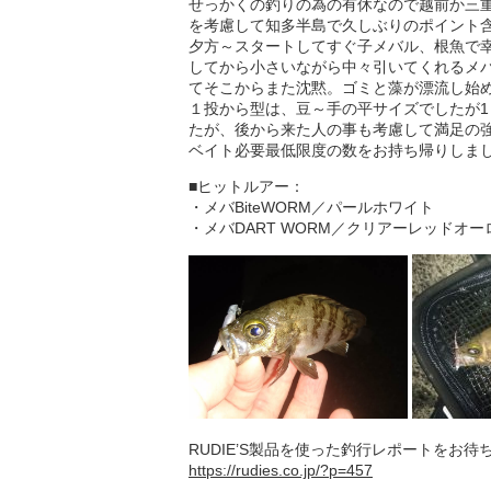
せっかくの釣りの為の有休なので越前か三
を考慮して知多半島で久しぶりのポイント
夕方～スタートしてすぐ子メバル、根魚で
してから小さいながら中々引いてくれるメ
てそこからまた沈黙。ゴミと藻が漂流し始
１投から型は、豆～手の平サイズでしたが
1
たが、後から来た人の事も考慮して満足の
ベイト必要最低限度の数をお持ち帰りしま
■
ヒットルアー：
・メバ
BiteWORM
／パールホワイト
・メバ
DART WORM
／クリアーレッドオー
RUDIE’S
製品を使った釣行レポートをお待
https://rudies.co.jp/?p=457