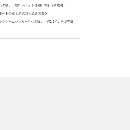
ハタ喰い・蝦2.5inch」を使用して初場所攻略！！
ポートの題名:春の乗っ込み調査✿
ックゲームシンカーとハタ喰い・蝦2.5インチで春爆！