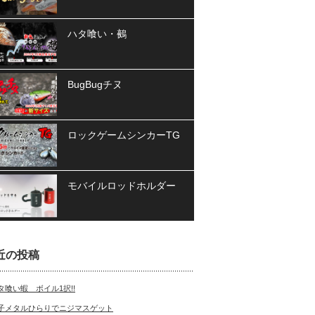
ハタ喰い・鵺
BugBugチヌ
ロックゲームシンカーTG
モバイルロッドホルダー
近の投稿
タ喰い蝦 ボイル1択!!
子メタルひらりでニジマスゲット