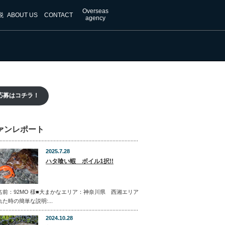
Overseas
税
ABOUT US
CONTACT
agency
応募はコチラ！
ァンレポート
2025.7.28
ハタ喰い蝦 ボイル1択!!
名前：92MO 様■大まかなエリア：神奈川県 西湘エリア
れた時の簡単な説明:...
2024.10.28