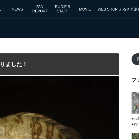
FAN
RUDIE’S
CT
NEWS
MOVIE
WEB SHOP
ふるさと納
REPORT
STAFF
りました！
フ
■お
■釣