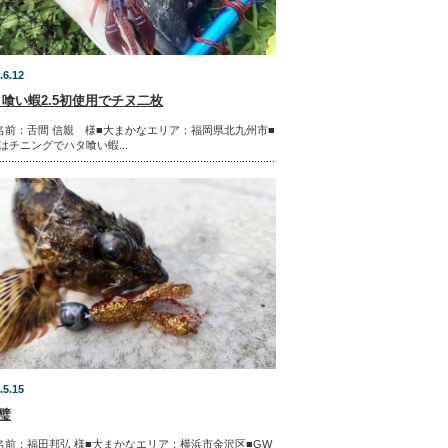
.6.12
喰い蝦2.5初使用でチヌ二枚
名前：舌間 信親 様■大まかなエリア：福岡県北九州市■
はチニングでハタ喰い蝦...
.5.15
璧
名前：福田邦弘 様■大まかなエリア：横浜市金沢区■GW