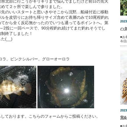
重県北部に行こうかギリギリまで悩んでましたけど前日の荒天
含めて２ヶ所で楽しんで参りました。
幸先のいいスタートと思いきやそこから沈黙
…
船縁付近に移動
バルを皮切りにお持ち帰りサイズ含めて表層のみで
10
尾程釣れ
2023
めてから全く反応無かったのでいつも通ってるポイントへ。第
～
2
投に一回ペースで、
90
分程釣れ続けてまだ釣れそうでし
ハタ
強制終了しました！
■お
した
(__)
今日
ロラ、ピンクシルバー、グローオーロラ
2023
ちしております。こちらのフォームからご投稿ください。
完&
■お