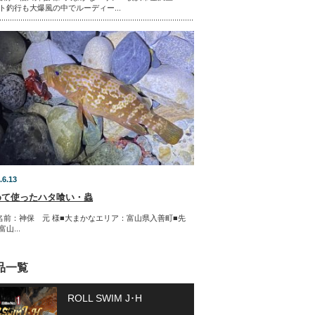
ト釣行も大爆風の中でルーディー...
.6.13
めて使ったハタ喰い・蟲
名前：神保 元 様■大まかなエリア：富山県入善町■先
山...
品一覧
ROLL SWIM J･H