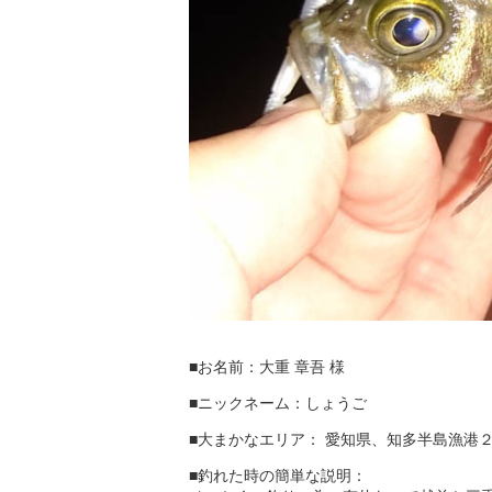
■
お名前：大重 章吾 様
■ニックネーム：しょうご
■
大まかなエリア： 愛知県、知多半島漁港
■
釣れた時の簡単な説明：