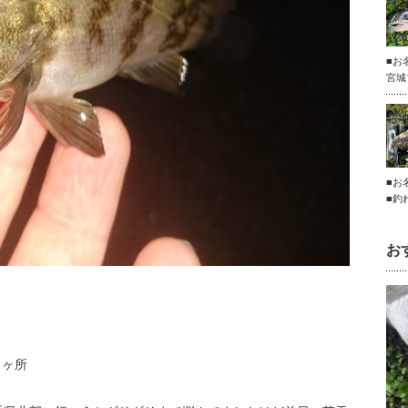
■お
宮城
■お
■釣
お
２ヶ所