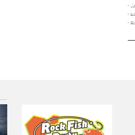
「
レ
ロ