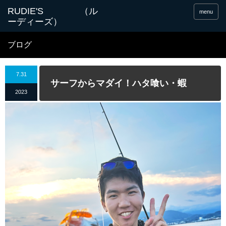
menu
ブログ
7.31
サーフからマダイ！ハタ喰い・蝦
2023