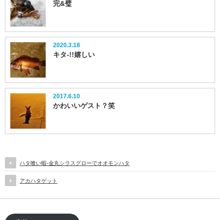
完&璧
2020.3.18
キタ-!!嬉しい
2017.6.10
かわいいゲスト？笑
ハタ喰い蝦-金丸シラスグローでオオモンハタ
アカハタゲット