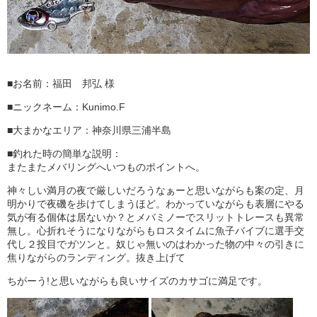
■お名前：福田 邦弘 様
■ニックネーム：Kunimo.F
■大まかなエリア：神奈川県三浦半島
■釣れた時の簡単な説明：
またまたメバリングへいつものポイントへ。
神々しい満月の夜で厳しいだろうなぁーと思いながらも案の定、月
明かりで夜磯を歩けてしまうほど。わかっていながらも表層にやる
気が有る個体は居ないか？とメバミノーでスリットトレースも異常
無し。心折れそうになりながらもロスタイムに魚子バイブに選手交
代し２投目でガツンと。奴じゃ無いのはわかった物の中々の引きに
焦りながらのランディング。抜き上げて
ちがーう!と思いながらも良いサイズのカサゴに満足です。