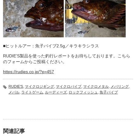
■ヒットルアー：魚子バイブ2.5g／キラキラシラス
RUDIE’S製品を使った釣行レポートをお待ちしております。こちら
のフォームからご投稿ください。
https://rudies.co.jp/?p=457
RUDIE'S
,
マイクロジギング
,
マイクロバイブ
,
マイクロメタル
,
メバリング
,
メバル
,
ライトゲーム
,
ルーディーズ
,
ロックフィッシュ
,
魚子バイブ
関連記事